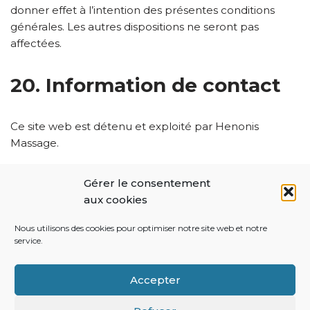
donner effet à l’intention des présentes conditions
générales. Les autres dispositions ne seront pas
affectées.
20. Information de contact
Ce site web est détenu et exploité par Henonis
Massage.
Vous pouvez nous contacter au sujet des présentes
Gérer le consentement
conditions générales en nous écrivant ou en nous
aux cookies
envoyant un e-mail à l’adresse suivante :
Nous utilisons des cookies pour optimiser notre site web et notre
sandrine@henonis-massage-pau.fr
service.
4, Rue de Segure - 64000 - PAU
Accepter
21. Téléchargement